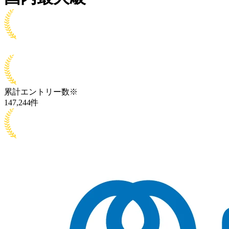
累計エントリー数
※
147,244
件